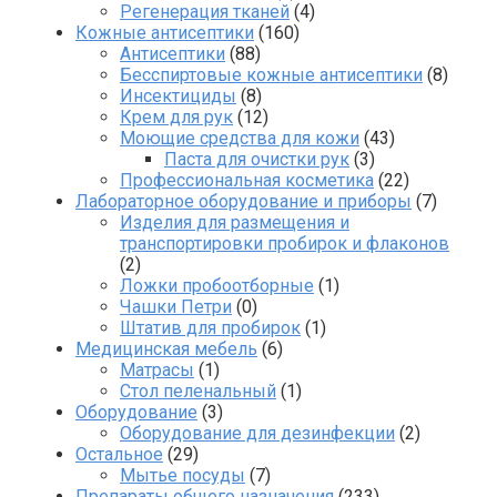
Регенерация тканей
(4)
Кожные антисептики
(160)
Антисептики
(88)
Бесспиртовые кожные антисептики
(8)
Инсектициды
(8)
Крем для рук
(12)
Моющие средства для кожи
(43)
Паста для очистки рук
(3)
Профессиональная косметика
(22)
Лабораторное оборудование и приборы
(7)
Изделия для размещения и
транспортировки пробирок и флаконов
(2)
Ложки пробоотборные
(1)
Чашки Петри
(0)
Штатив для пробирок
(1)
Медицинская мебель
(6)
Матрасы
(1)
Стол пеленальный
(1)
Оборудование
(3)
Оборудование для дезинфекции
(2)
Остальное
(29)
Мытье посуды
(7)
Препараты общего назначения
(233)