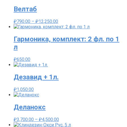
Велтаб
Диапазон
₽
790.00
–
₽
12,250.00
цен:
₽790.00
–
Гармоника, комплект: 2 фл. по 1
₽12,250.00
л
₽
650.00
Дезавид + 1л.
₽
1,050.00
Деланокс
Диапазон
₽
3,700.00
–
₽
4,500.00
цен: