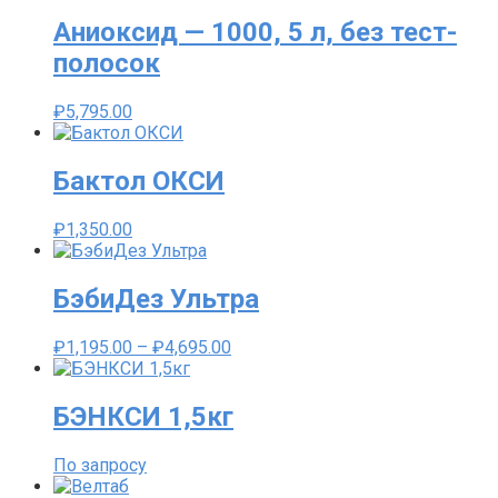
Аниоксид — 1000, 5 л, без тест-
полосок
₽
5,795.00
Бактол ОКСИ
₽
1,350.00
БэбиДез Ультра
Диапазон
₽
1,195.00
–
₽
4,695.00
цен:
₽1,195.00
–
БЭНКСИ 1,5кг
₽4,695.00
По запросу