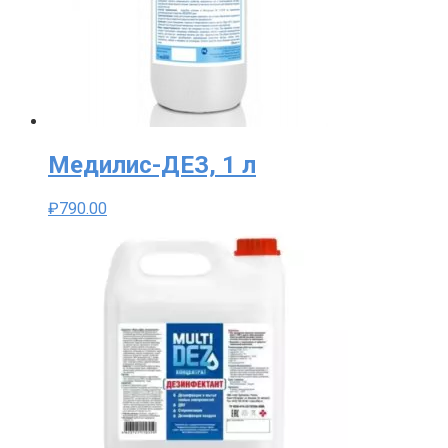
Медилис-ДЕЗ, 1 л
₽
790.00