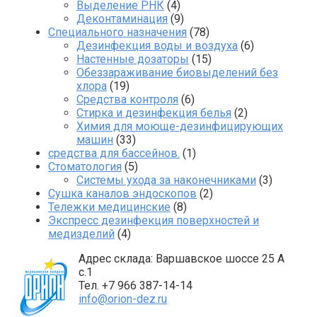
Выделение РНК
(4)
Деконтаминация
(9)
Специального назначения
(78)
Дезинфекция воды и воздуха
(6)
Настенные дозаторы
(15)
Обеззараживание биовыделений без
хлора
(19)
Средства контроля
(6)
Стирка и дезинфекция белья
(2)
Химия для моюще-дезинфицирующих
машин
(33)
средства для бассейнов.
(1)
Стоматология
(5)
Системы ухода за наконечниками
(3)
Сушка каналов эндоскопов
(2)
Тележки медицинские
(8)
Экспресс дезинфекция поверхностей и
медизделий
(4)
Адрес склада: Варшавское шоссе 25 А
с.1
Тел. +7 966 387-14-14
info@orion-dez.ru