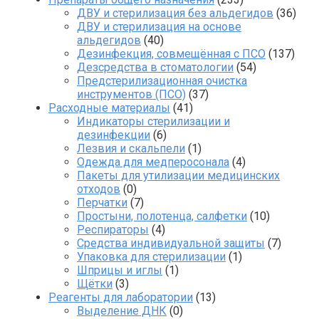
ДВУ и стерилизация без альдегидов
(36)
ДВУ и стерилизация на основе
альдегидов
(40)
Дезинфекция, совмещённая с ПСО
(137)
Дезсредства в стоматологии
(54)
Предстерилизационная очистка
инструментов (ПСО)
(37)
Расходные материалы
(41)
Индикаторы стерилизации и
дезинфекции
(6)
Лезвия и скальпели
(1)
Одежда для медперосонала
(4)
Пакеты для утилизации медицинских
отходов
(0)
Перчатки
(7)
Простыни, полотенца, салфетки
(10)
Респираторы
(4)
Средства индивидуальной защиты
(7)
Упаковка для стерилизации
(1)
Шприцы и иглы
(1)
Щётки
(3)
Реагенты для лаборатории
(13)
Выделение ДНК
(0)