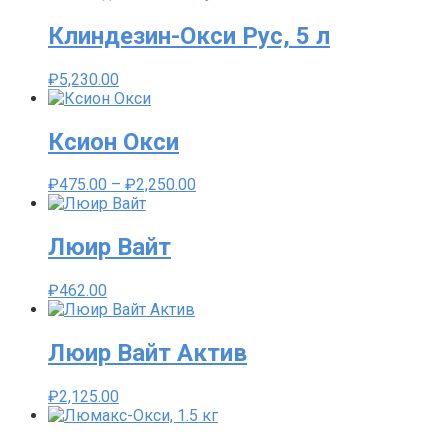
₽3,700.00
–
Клиндезин-Окси Рус, 5 л
₽4,500.00
₽
5,230.00
Ксион Окси
Диапазон
₽
475.00
–
₽
2,250.00
цен:
₽475.00
–
Люир Вайт
₽2,250.00
₽
462.00
Люир Вайт Актив
₽
2,125.00