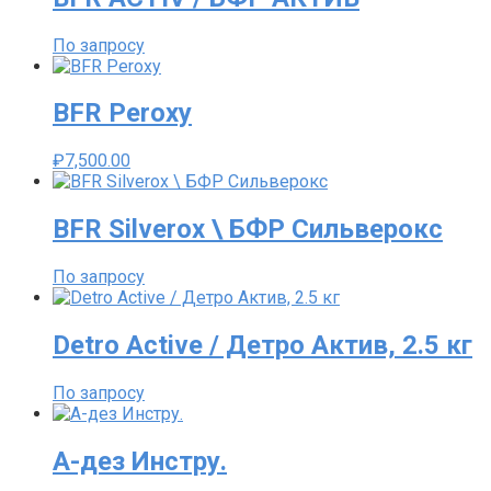
По запросу
BFR Peroxy
₽
7,500.00
BFR Silverox \ БФР Сильверокс
По запросу
Detro Active / Детро Актив, 2.5 кг
По запросу
А-дез Инстру.