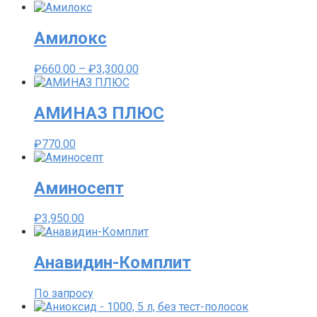
Амилокс
Диапазон
₽
660.00
–
₽
3,300.00
цен:
₽660.00
–
АМИНАЗ ПЛЮС
₽3,300.00
₽
770.00
Аминосепт
₽
3,950.00
Анавидин-Комплит
По запросу