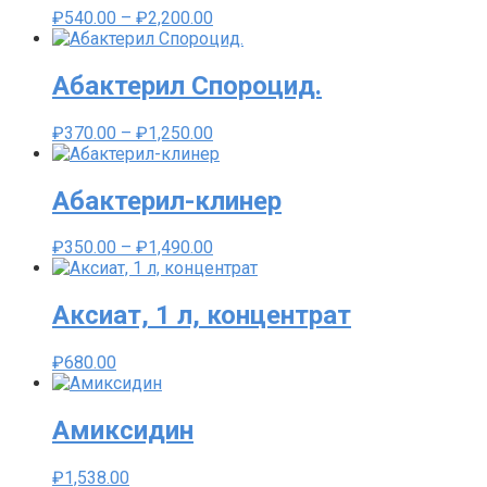
Диапазон
₽
540.00
–
₽
2,200.00
цен:
₽540.00
–
Абактерил Спороцид.
₽2,200.00
Диапазон
₽
370.00
–
₽
1,250.00
цен:
₽370.00
–
Абактерил-клинер
₽1,250.00
Диапазон
₽
350.00
–
₽
1,490.00
цен:
₽350.00
–
Аксиат, 1 л, концентрат
₽1,490.00
₽
680.00
Амиксидин
₽
1,538.00