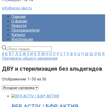
info@orion-dez.ru
Главная
О фирме
Новости
Производители
Каталог
Инструкции
Поиск
товаров
А
Б
В
Г
Д
Е
Ж
З
И
К
Л
М
Н
О
П
Р
С
Т
У
Ф
Х
Ц
Ч
Ш
Щ
Э
Ю
Я
Препараты общего назначения
ДВУ и стерилизация без альдегидов
Отображение 1–30 из 36
BFR ACTIV / БФР АКТИВ