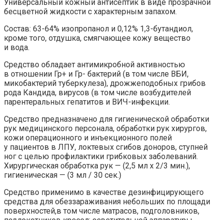
Универсальный кожный антисептик в виде прозрачной
бесцветной жидкости с характерным запахом.
Состав: 63-64% изопропанол и 0,12% 1,3-бутандиол,
кроме того, отдушка, смягчающее кожу вещество
и вода.
Средство обладает антимикробной активностью
в отношении Гр+ и Гр- бактерий (в том числе ВБИ,
микобактерий туберкулеза), дрожжеподобных грибов
рода Кандида, вирусов (в том числе возбудителей
парентеральных гепатитов и ВИЧ-инфекции.
Средство предназначено для гигиенической обработки
рук медицинского персонала, обработки рук хирургов,
кожи операционного и инъекционного полей
у пациентов в ЛПУ, локтевых сгибов доноров, ступней
ног с целью профилактики грибковых заболеваний.
Хирургическая обработка рук — (2,5 мл х 2/3 мин.),
гигиеническая — (3 мл / 30 сек.)
Средство применимо в качестве дезинфицирующего
средства для обеззараживания небольших по площади
поверхностей,в том числе матрасов, подголовников,