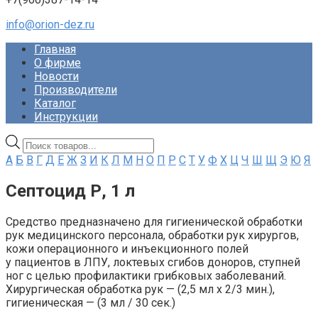
info@orion-dez.ru
Главная
О фирме
Новости
Производители
Каталог
Инструкции
Поиск
товаров
А
Б
В
Г
Д
Е
Ж
З
И
К
Л
М
Н
О
П
Р
С
Т
У
Ф
Х
Ц
Ч
Ш
Щ
Э
Ю
Я
Септоцид Р, 1 л
Средство предназначено для гигиенической обработки
рук медицинского персонала, обработки рук хирургов,
кожи операционного и инъекционного полей
у пациентов в ЛПУ, локтевых сгибов доноров, ступней
ног с целью профилактики грибковых заболеваний.
Хирургическая обработка рук — (2,5 мл х 2/3 мин.),
гигиеническая — (3 мл / 30 сек.)