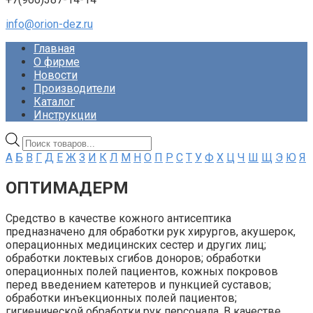
info@orion-dez.ru
Главная
О фирме
Новости
Производители
Каталог
Инструкции
Поиск
товаров
А
Б
В
Г
Д
Е
Ж
З
И
К
Л
М
Н
О
П
Р
С
Т
У
Ф
Х
Ц
Ч
Ш
Щ
Э
Ю
Я
ОПТИМАДЕРМ
Средство в качестве кожного антисептика
предназначено для обработки рук хирургов, акушерок,
операционных медицинских сестер и других лиц;
обработки локтевых сгибов доноров; обработки
операционных полей пациентов, кожных покровов
перед введением катетеров и пункцией суставов;
обработки инъекционных полей пациентов;
гигиенической обработки рук персонала. В качестве