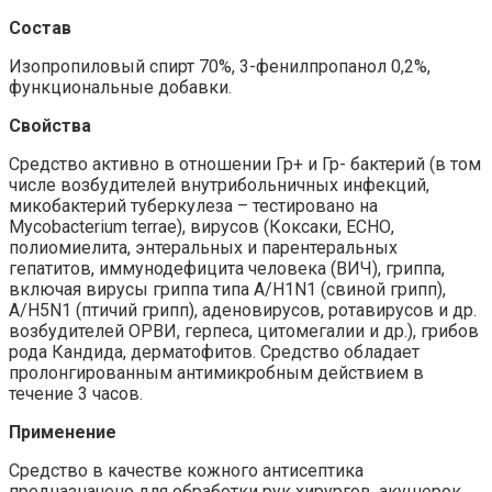
Состав
Изопропиловый спирт 70%, 3-фенилпропанол 0,2%,
функциональные добавки.
Свойства
Средство активно в отношении Гр+ и Гр- бактерий (в том
числе возбудителей внутрибольничных инфекций,
микобактерий туберкулеза – тестировано на
Mycobacterium terrae), вирусов (Коксаки, ЕСНО,
полиомиелита, энтеральных и парентеральных
гепатитов, иммунодефицита человека (ВИЧ), гриппа,
включая вирусы гриппа типа А/H1N1 (свиной грипп),
A/H5N1 (птичий грипп), аденовирусов, ротавирусов и др.
возбудителей ОРВИ, герпеса, цитомегалии и др.), грибов
рода Кандида, дерматофитов. Средство обладает
пролонгированным антимикробным действием в
течение 3 часов.
Применение
Средство в качестве кожного антисептика
предназначено для обработки рук хирургов, акушерок,