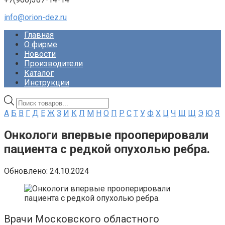
info@orion-dez.ru
Главная
О фирме
Новости
Производители
Каталог
Инструкции
Поиск
товаров
А
Б
В
Г
Д
Е
Ж
З
И
К
Л
М
Н
О
П
Р
С
Т
У
Ф
Х
Ц
Ч
Ш
Щ
Э
Ю
Я
Онкологи впервые прооперировали
пациента с редкой опухолью ребра.
Обновлено:
24.10.2024
Врачи Московского областного